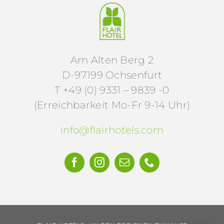
Am Alten Berg 2
D-97199 Ochsenfurt
T +49 (0) 9331 – 9839 -0
(Erreichbarkeit Mo-Fr 9-14 Uhr)
info@flairhotels.com