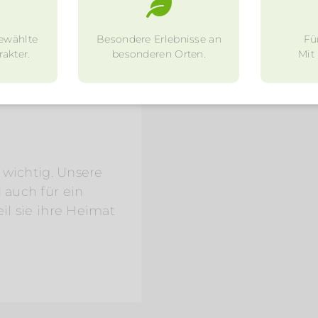
ewählte
Besondere Erlebnisse an
Fü
akter.
besonderen Orten.
Mit
l wichtig. Unsere
 auch für ein
eil sie ihre Heimat