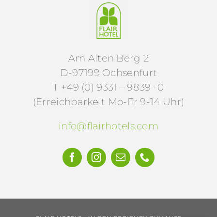
Am Alten Berg 2
D-97199 Ochsenfurt
T +49 (0) 9331 – 9839 -0
(Erreichbarkeit Mo-Fr 9-14 Uhr)
info@flairhotels.com