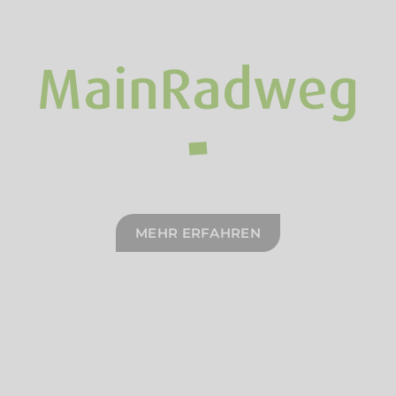
MainRadweg
MEHR ERFAHREN