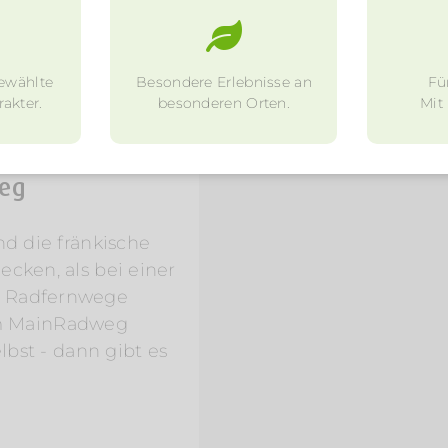
ewählte
Besondere Erlebnisse an
Fü
akter.
besonderen Orten.
Mit
weg
nd die fränkische
cken, als bei einer
n Radfernwege
m MainRadweg
lbst - dann gibt es