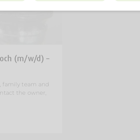
Koch (m/w/d) –
g, family team and
ntact the owner,