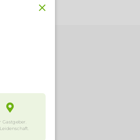
.
r Gastgeber.
 Leidenschaft.