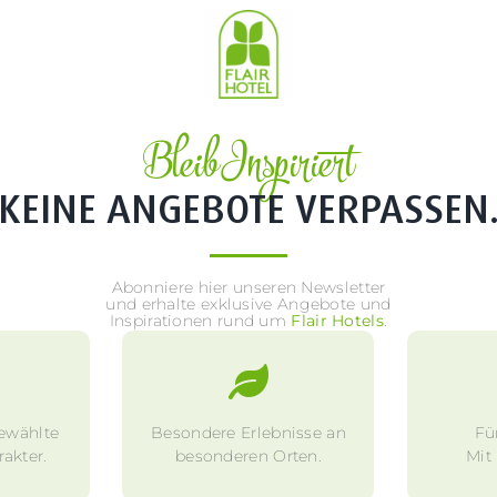
Bleib Inspiriert
KEINE ANGEBOTE VERPASSEN
Abonniere hier unseren Newsletter
und erhalte exklusive Angebote und
Inspirationen rund um
Flair Hotels
.
ewählte
Besondere Erlebnisse an
Fü
akter.
besonderen Orten.
Mit