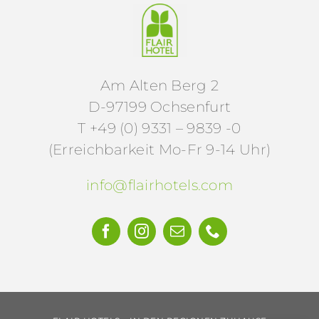
Am Alten Berg 2
D-97199 Ochsenfurt
T +49 (0) 9331 – 9839 -0
(Erreichbarkeit Mo-Fr 9-14 Uhr)
info@flairhotels.com