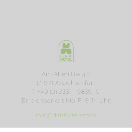
Am Alten Berg 2
D-97199 Ochsenfurt
T +49 (0) 9331 – 9839 -0
(Erreichbarkeit Mo-Fr 9-14 Uhr)
info@flairhotels.com