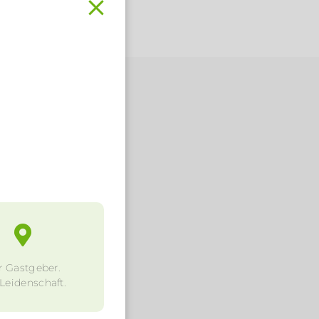
.
r Gastgeber.
 Leidenschaft.