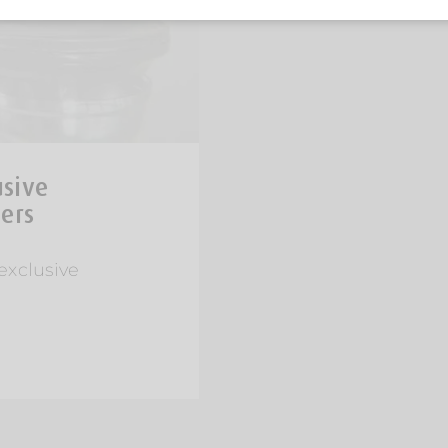
usive
bers
exclusive