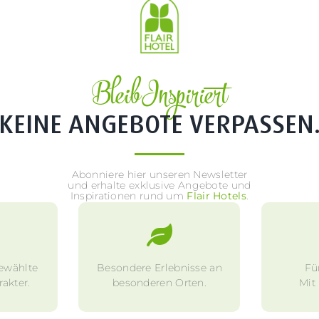
Bleib Inspiriert
KEINE ANGEBOTE VERPASSEN
Abonniere hier unseren Newsletter
und erhalte exklusive Angebote und
Inspirationen rund um
Flair Hotels
.
ewählte
Besondere Erlebnisse an
Fü
akter.
besonderen Orten.
Mit