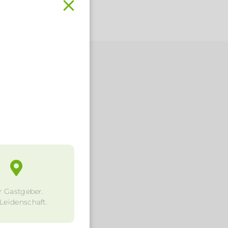
.
r Gastgeber.
 Leidenschaft.