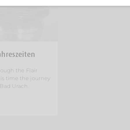
Jahreszeiten
ough the Flair
is time the journey
n Bad Urach.