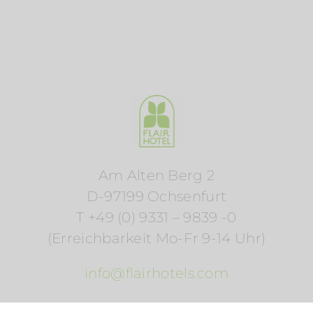
Am Alten Berg 2
D-97199 Ochsenfurt
T +49 (0) 9331 – 9839 -0
(Erreichbarkeit Mo-Fr 9-14 Uhr)
info@flairhotels.com