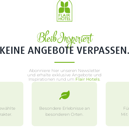
Bleib Inspiriert
KEINE ANGEBOTE VERPASSEN
Abonniere hier unseren Newsletter
und erhalte exklusive Angebote und
Inspirationen rund um
Flair Hotels
.
ewählte
Besondere Erlebnisse an
Fü
akter.
besonderen Orten.
Mit