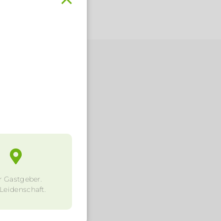
.
r Gastgeber.
 Leidenschaft.