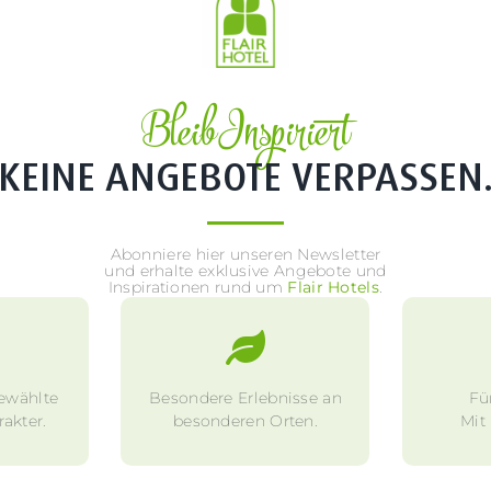
Bleib Inspiriert
KEINE ANGEBOTE VERPASSEN
Abonniere hier unseren Newsletter
und erhalte exklusive Angebote und
Inspirationen rund um
Flair Hotels
.
ewählte
Besondere Erlebnisse an
Fü
akter.
besonderen Orten.
Mit