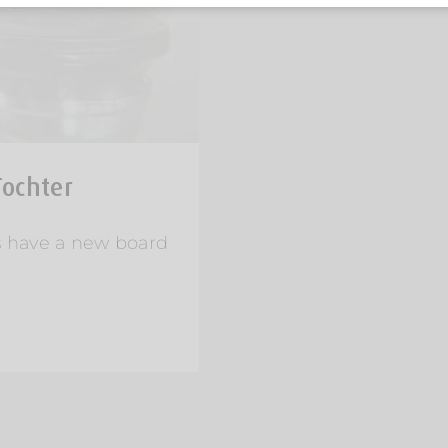
Tochter
 have a new board