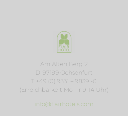
Am Alten Berg 2
D-97199 Ochsenfurt
T +49 (0) 9331 – 9839 -0
(Erreichbarkeit Mo-Fr 9-14 Uhr)
info@flairhotels.com