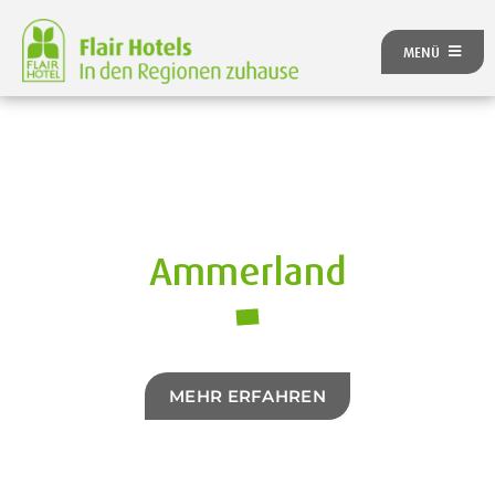
Zum
Inhalt
MENÜ
springen
ÜBER UNS
ANGEBOTE
UNSERE HOTELS
REISEKATEGORIEN
FLAIRREISEN MAGAZIN
Ammerland
NEUES BEI FLAIR
FLAIR GUTSCHEIN
FLAIR HOTEL WERDEN
FIRMENPARTNER
MEHR ERFAHREN
KONTAKT