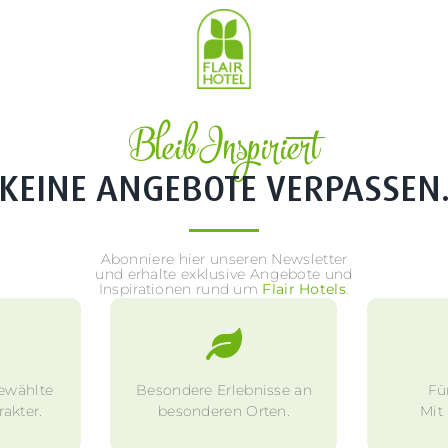
Bleib Inspiriert
KEINE ANGEBOTE VERPASSEN
Abonniere hier unseren Newsletter
und erhalte exklusive Angebote und
Inspirationen rund um
Flair Hotels
.
ewählte
Besondere Erlebnisse an
Fü
akter.
besonderen Orten.
Mit