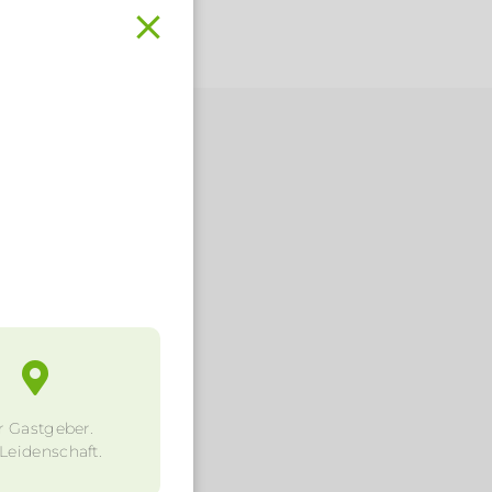
.
r Gastgeber.
 Leidenschaft.