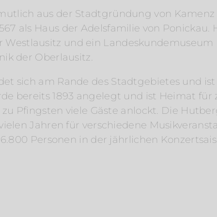
mutlich aus der Stadtgründung von Kamenz u
67 als Haus der Adelsfamilie von Ponickau. 
 Westlausitz und ein Landeskundemuseum 
ik der Oberlausitz.
t sich am Rande des Stadtgebietes und ist ei
de bereits 1893 angelegt und ist Heimat fü
t zu Pfingsten viele Gäste anlockt. Die Hutbe
 vielen Jahren für verschiedene Musikveranst
u 6.800 Personen in der jährlichen Konzertsa