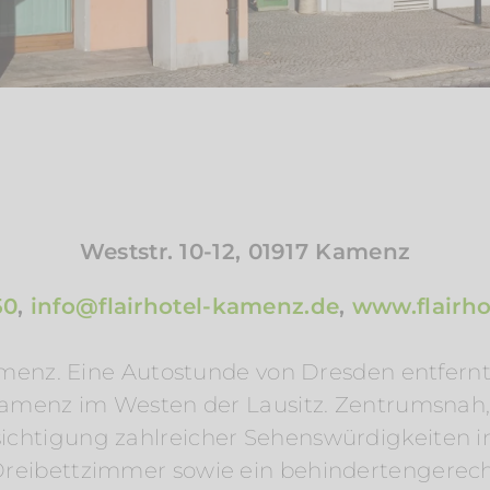
Weststr. 10-12, 01917 Kamenz
50
,
info@flairhotel-kamenz.de
,
www.flairh
amenz. Eine Autostunde von Dresden entfern
amenz im Westen der Lausitz. Zentrumsnah, 
esichtigung zahlreicher Sehenswürdigkeiten
n Dreibettzimmer sowie ein behindertengere