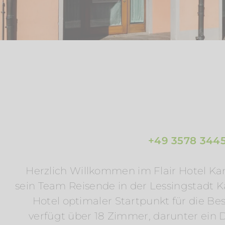
+49 3578 344
Herzlich Willkommen im Flair Hotel K
sein Team Reisende in der Lessingstadt K
Hotel optimaler Startpunkt für die B
verfügt über 18 Zimmer, darunter ei