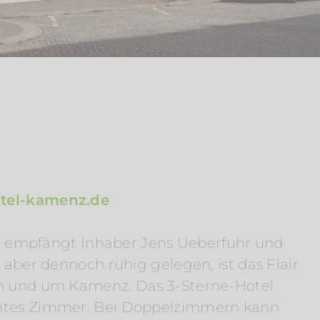
otel-kamenz.de
t empfängt Inhaber Jens Ueberfuhr und
aber dennoch ruhig gelegen, ist das Flair
 in und um Kamenz. Das 3-Sterne-Hotel
chtes Zimmer. Bei Doppelzimmern kann