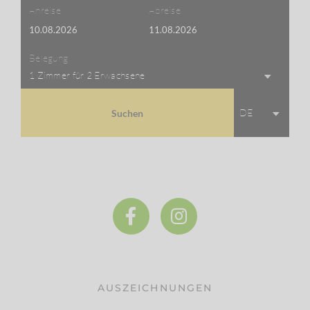
Anreise
Abreise
Belegung
1 Zimmer
für
2 Erwachsene
DE
Suchen
AUSZEICHNUNGEN