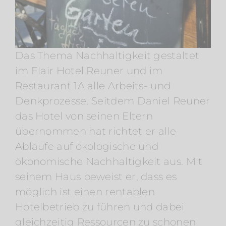
Das Thema Nachhaltigkeit gestaltet
im Flair Hotel Reuner und im
Restaurant 1A alle Arbeits- und
Denkprozesse. Seitdem Daniel Reuner
das Hotel von seinen Eltern
übernommen hat richtet er alle
Abläufe auf ökologische und
ökonomische Nachhaltigkeit aus. Mit
seinem Haus beweist er, dass es
möglich ist einen rentablen
Hotelbetrieb zu führen und dabei
gleichzeitig Ressourcen zu schonen