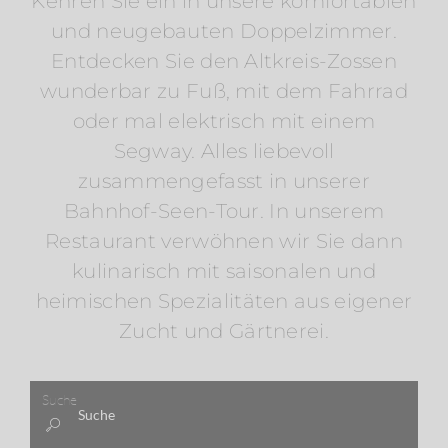
Kehren Sie ein in unsere komfortablen
und neugebauten Doppelzimmer.
Entdecken Sie den Altkreis-Zossen
wunderbar zu Fuß, mit dem Fahrrad
oder mal elektrisch mit einem
Segway. Alles liebevoll
zusammengefasst in unserer
Bahnhof-Seen-Tour. In unserem
Restaurant verwöhnen wir Sie dann
kulinarisch mit saisonalen und
heimischen Spezialitäten aus eigener
Zucht und Gärtnerei.
Suche