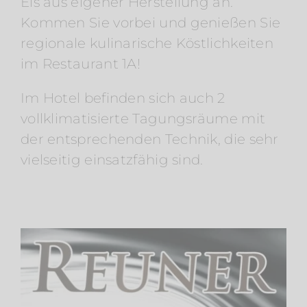
Eis aus eigener Herstellung an.
Kommen Sie vorbei und genießen Sie
regionale kulinarische Köstlichkeiten
im Restaurant 1A!
Im Hotel befinden sich auch 2
vollklimatisierte Tagungsräume mit
der entsprechenden Technik, die sehr
vielseitig einsatzfähig sind.