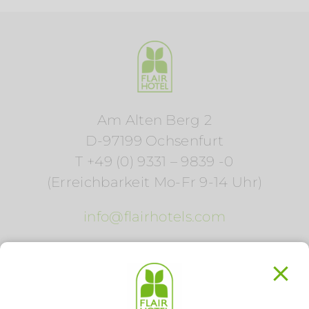
Am Alten Berg 2
D-97199 Ochsenfurt
T +49 (0) 9331 – 9839 -0
(Erreichbarkeit Mo-Fr 9-14 Uhr)
info@flairhotels.com