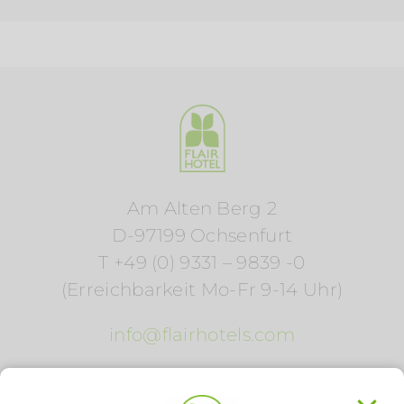
Am Alten Berg 2
D-97199 Ochsenfurt
T +49 (0) 9331 – 9839 -0
(Erreichbarkeit Mo-Fr 9-14 Uhr)
info@flairhotels.com